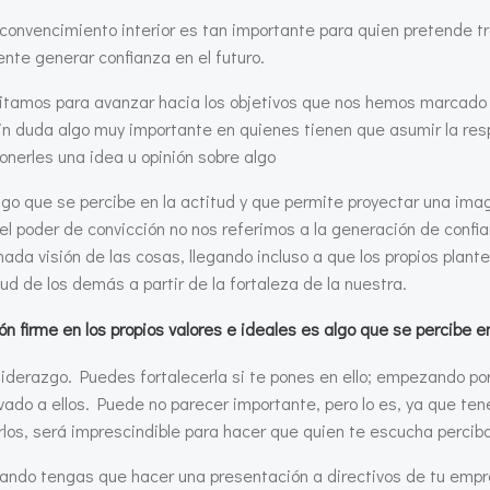
convencimiento interior es tan importante para quien pretende tr
nte generar confianza en el futuro.
sitamos para avanzar hacia los objetivos que nos hemos marcado
sin duda algo muy importante en quienes tienen que asumir la res
onerles una idea u opinión sobre algo
s algo que se percibe en la actitud y que permite proyectar una 
l poder de convicción no nos referimos a la generación de confia
a visión de las cosas, llegando incluso a que los propios plant
tud de los demás a partir de la fortaleza de la nuestra.
ón firme en los propios valores e ideales es algo que se percibe en
 liderazgo. Puedes fortalecerla si te pones en ello; empezando 
evado a ellos. Puede no parecer importante, pero lo es, ya que ten
los, será imprescindible para hacer que quien te escucha perciba
ndo tengas que hacer una presentación a directivos de tu empres