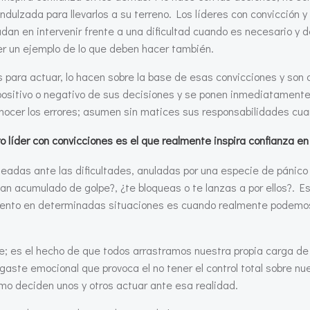
endulzada para llevarlos a su terreno. Los líderes con convicción 
 dudan en intervenir frente a una dificultad cuando es necesario
er un ejemplo de lo que deben hacer también.
 para actuar, lo hacen sobre la base de esas convicciones y son 
o positivo o negativo de sus decisiones y se ponen inmediatament
onocer los errores; asumen sin matices sus responsabilidades cua
o líder con convicciones es el que realmente inspira confianza e
das ante las dificultades, anuladas por una especie de pánico 
han acumulado de golpe?, ¿te bloqueas o te lanzas a por ellos?. 
miento en determinadas situaciones es cuando realmente podemo
; es el hecho de que todos arrastramos nuestra propia carga de a
gaste emocional que provoca el no tener el control total sobre nu
ómo deciden unos y otros actuar ante esa realidad.