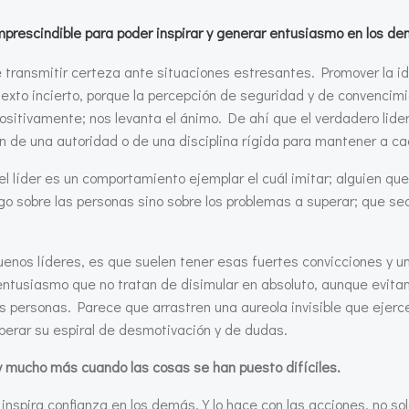
imprescindible para poder inspirar y generar entusiasmo en los d
e transmitir certeza ante situaciones estresantes. Promover la i
texto incierto, porque la percepción de seguridad y de convencim
positivamente; nos levanta el ánimo. De ahí que el verdadero lid
ión de una autoridad o de una disciplina rígida para mantener a c
 líder es un comportamiento ejemplar el cuál imitar; alguien que
go sobre las personas sino sobre los problemas a superar; que sea
uenos líderes, es que suelen tener esas fuertes convicciones y un
 entusiasmo que no tratan de disimular en absoluto, aunque evita
s personas. Parece que arrastren una aureola invisible que ejerc
perar su espiral de desmotivación y de dudas.
y mucho más cuando las cosas se han puesto difíciles.
inspira confianza en los demás. Y lo hace con las acciones, no sol