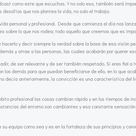
odcast como este que escuchas. Y no solo eso, también será impor
desafíos que nos plantea la vida, no solo el trabajo.
a vida personal y profesional. Desde que comienza el día nos lan
nes sobre lo que nos rodea; todo aquello que creemos que es impo
 hacerlo y decir siempre la verdad sobre la base de esa visión per
demás y atrae a las personas, las cuales acabarán por querer escu
r, de ser relevante y de ser también respetado. Si eres fiel a t
 los demás para que puedan beneficiarse de ello, en lo que acab
o decía anteriormente, la convicción es una característica del li
 ámbito profesional las cosas cambian rápido y en los tiempos de 
unstancias del entorno son cambiantes y esa constante sensación
e su equipo como sea y es en la fortaleza de sus principios y conv