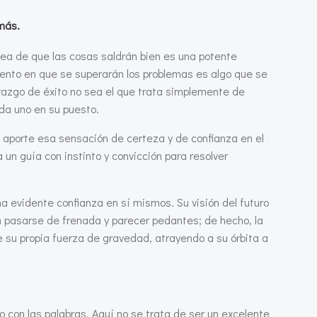
emás.
dea de que las cosas saldrán bien es una potente
iento en que se superarán los problemas es algo que se
erazgo de éxito no sea el que trata simplemente de
ada uno en su puesto.
 aporte esa sensación de certeza y de confianza en el
 un guía con instinto y convicción para resolver
a evidente confianza en sí mismos. Su visión del futuro
n pasarse de frenada y parecer pedantes; de hecho, la
e su propia fuerza de gravedad, atrayendo a su órbita a
o con las palabras. Aquí no se trata de ser un excelente