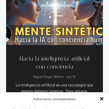
Hacia la inteligencia artificial
con conciencia
-
Miguel Ángel Beltrán
Jun 16
La inteligencia artificial es una tecnología que
genera debates intensos. Para algunos,
anuncia […]
Administrar consentimiento