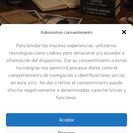
Administrar consentimiento
Para brindar las mejores experiencias, utilizamos
tecnologías como cookies para almacenar y/o acceder a
Comparte este contenido:
información del dispositivo. Dar su consentimiento a estas
tecnologías nos permitirá procesar datos como el
comportamiento de navegación o identificaciones únicas
en este sitio. No dar o retirar el consentimiento puede
Me gusta esto:
afectar negativamente a determinadas características y
Cargando...
funciones.
Aceptar
© 2026 MIGUEL ÁNGEL BELTRÁN. Created for free using