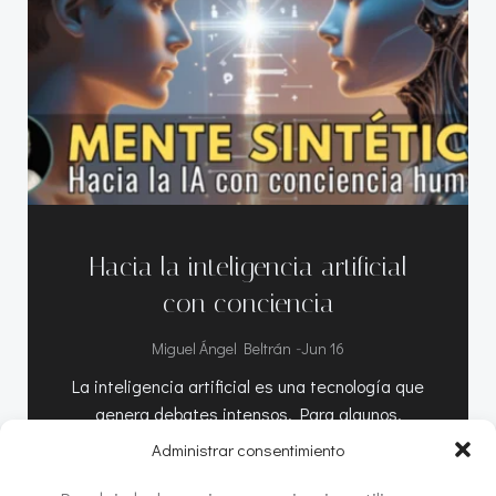
Hacia la inteligencia artificial
con conciencia
-
Miguel Ángel Beltrán
Jun 16
La inteligencia artificial es una tecnología que
genera debates intensos. Para algunos,
anuncia […]
Administrar consentimiento