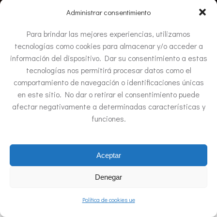
Administrar consentimiento
Para brindar las mejores experiencias, utilizamos
tecnologías como cookies para almacenar y/o acceder a
información del dispositivo. Dar su consentimiento a estas
tecnologías nos permitirá procesar datos como el
comportamiento de navegación o identificaciones únicas
No posts found
en este sitio. No dar o retirar el consentimiento puede
afectar negativamente a determinadas características y
funciones.
Aceptar
© 2026 MIGUEL ÁNGEL BELTRÁN. Created for free using
WordPress and
Colibri
Denegar
Suscribirse
Política de cookies ue