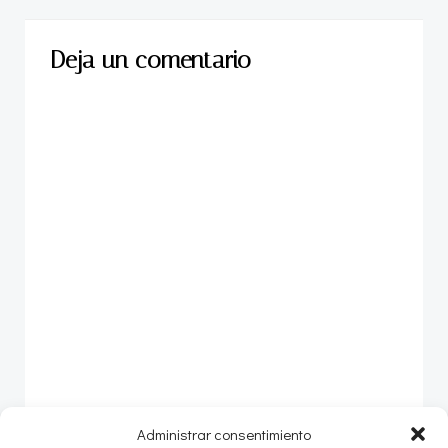
las
las
Deja un comentario
entradas
entradas
Administrar consentimiento