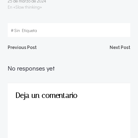
25 de marzo de 2024
En «Slow thinking»
#
Sin Etiqueta
Navegación
Navegació
Previous Post
Next Post
por
por
No responses yet
las
las
Deja un comentario
entradas
entradas